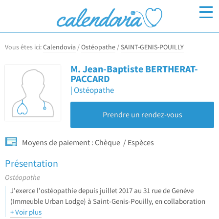
Vous êtes ici:
Calendovia
/
Ostéopathe
/
SAINT-GENIS-POUILLY
Inscrivez-vous
Connexion
M. Jean-Baptiste BERTHERAT-
PACCARD
Ostéopathe
Prendre un rendez-vous
Moyens de paiement :
Chèque
Espèces
Présentation
Ostéopathe
J'exerce l'ostéopathie depuis juillet 2017 au 31 rue de Genève
(Immeuble Urban Lodge) à Saint-Genis-Pouilly, en collaboration
au sein du cabinet de Nicolas ADOLF (ostéopathe)
+ Voir plus