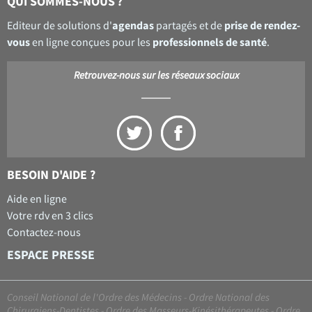
QUI SOMMES-NOUS ?
agendas
prise de rendez-
Editeur de solutions d'
partagés et de
vous
professionnels de santé
en ligne conçues pour les
.
Retrouvez-nous sur les réseaux sociaux
BESOIN D'AIDE ?
Aide en ligne
Votre rdv en 3 clics
Contactez-nous
ESPACE PRESSE
Conseil National de l'Ordre des Médecins
-
Ordre National des
Chirurgiens-Dentistes
-
Ordre des Masseurs-Kinésithérapeutes
-
Ordre