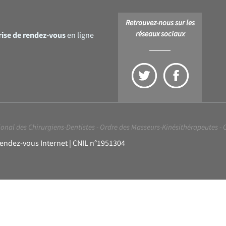
Retrouvez-nous sur les
réseaux sociaux
rise de rendez-vous
en ligne
onal des Chirurgiens-Dentistes
-
Ordre des Masseurs-Kinésithérapeutes
-
Rendez-vous Internet | CNIL n°1951304