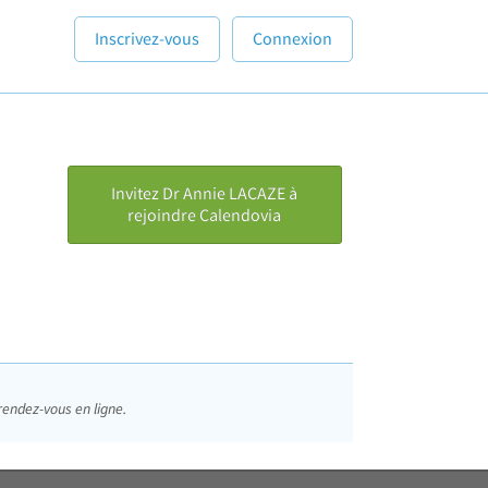
Inscrivez-vous
Connexion
Invitez Dr Annie LACAZE à
rejoindre Calendovia
rendez-vous en ligne.