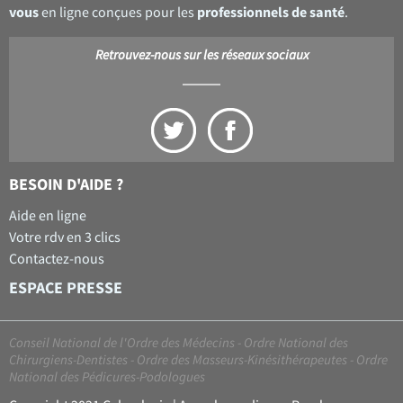
vous
professionnels de santé
en ligne conçues pour les
.
Retrouvez-nous sur les réseaux sociaux
BESOIN D'AIDE ?
Aide en ligne
Votre rdv en 3 clics
Contactez-nous
ESPACE PRESSE
Conseil National de l'Ordre des Médecins
-
Ordre National des
Chirurgiens-Dentistes
-
Ordre des Masseurs-Kinésithérapeutes
-
Ordre
National des Pédicures-Podologues