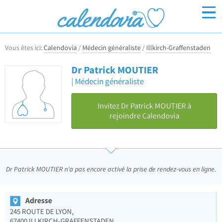
Vous êtes ici:
Calendovia
/
Médecin généraliste
/
Illkirch-Graffenstaden
Inscrivez-vous
Connexion
Dr Patrick MOUTIER
Médecin généraliste
Invitez Dr Patrick MOUTIER à
rejoindre Calendovia
Dr Patrick MOUTIER n'a pas encore activé la prise de rendez-vous en ligne.
Adresse
245 ROUTE DE LYON,
67400
ILLKIRCH-GRAFFENSTADEN